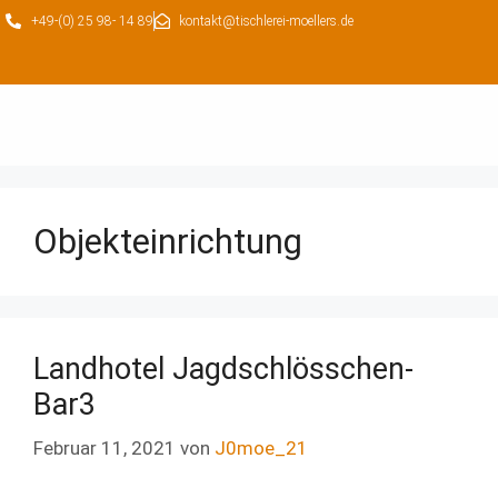
+49-(0) 25 98- 14 89
kontakt@tischlerei-moellers.de
Objekteinrichtung
Landhotel Jagdschlösschen-
Bar3
Februar 11, 2021
von
J0moe_21