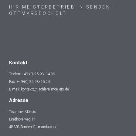
IHR MEISTERBETRIEB IN SENDEN –
OTTMARSBOCHOLT
Kontakt
Telefon: +49-(0) 25 98- 14 89
Fax: +49-(0) 25 98- 15 24
E-mail: kontakt@tischlerei-moellers.de
Adresse
Tischlerei Möllers
Lindhövelweg 11
48308 Senden-Ottmarsbocholt​