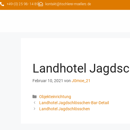
+49-(0) 25 98- 14 89
kontakt@tischlerei-moellers.de
Landhotel Jagdsc
Februar 10, 2021
von
J0moe_21
Objekteinrichtung
Landhotel Jagdschlösschen-Bar-Detail
Landhotel Jagdschlösschen